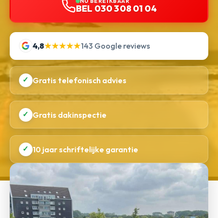
NU BEREIKBAAR
BEL 030 308 01 04
4,8
★★★★★
143 Google reviews
✓
Gratis telefonisch advies
✓
Gratis dakinspectie
✓
10 jaar schriftelijke garantie