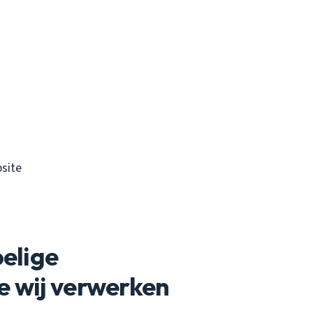
site
oelige
e wij verwerken