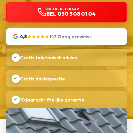
NU BEREIKBAAR
BEL 030 308 01 04
4,8
★★★★★
143 Google reviews
✓
Gratis telefonisch advies
✓
Gratis dakinspectie
✓
10 jaar schriftelijke garantie