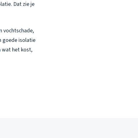
atie. Dat zie je
en vochtschade,
n goede isolatie
n wat het kost,