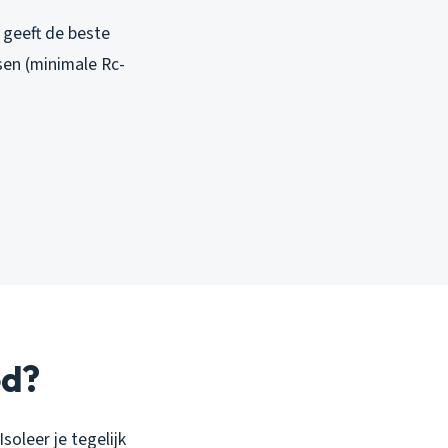
 geeft de beste
sen (minimale Rc-
ed?
soleer je tegelijk