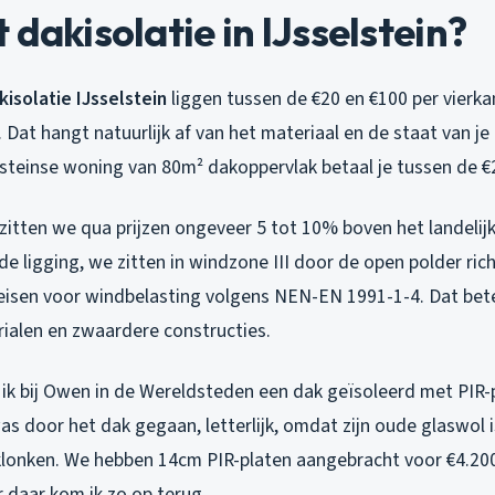
 dakisolatie in IJsselstein?
kisolatie IJsselstein
liggen tussen de €20 en €100 per vierka
g. Dat hangt natuurlijk af van het materiaal en de staat van je
steinse woning van 80m² dakoppervlak betaal je tussen de €2
n zitten we qua prijzen ongeveer 5 tot 10% boven het landeli
e ligging, we zitten in windzone III door de open polder rich
eisen voor windbelasting volgens NEN-EN 1991-1-4. Dat bet
ialen en zwaardere constructies.
ik bij Owen in de Wereldsteden een dak geïsoleerd met PIR-p
s door het dak gegaan, letterlijk, omdat zijn oude glaswol i
klonken. We hebben 14cm PIR-platen aangebracht voor €4.200 
 daar kom ik zo op terug.