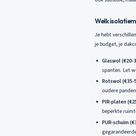
Welk isolatiem
Je hebt verschille
je budget, je dakc
Glaswol (€20-
spanten. Let w
Rotswol (€35-
oudere panden 
PIR-platen (€2
beperkte ruimt
PUR-schuim (€
gegarandeerde l