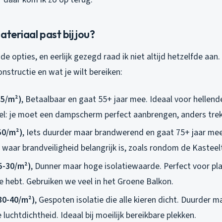
ateriaal past bij jou?
nde opties, en eerlijk gezegd raad ik niet altijd hetzelfde aan
onstructie en wat je wilt bereiken:
35/m²)
, Betaalbaar en gaat 55+ jaar mee. Ideaal voor hellen
el: je moet een dampscherm perfect aanbrengen, anders trek
50/m²)
, Iets duurder maar brandwerend en gaat 75+ jaar mee
waar brandveiligheid belangrijk is, zoals rondom de Kasteel
5-30/m²)
, Dunner maar hoge isolatiewaarde. Perfect voor pla
e hebt. Gebruiken we veel in het Groene Balkon.
30-40/m²)
, Gespoten isolatie die alle kieren dicht. Duurder ma
uchtdichtheid. Ideaal bij moeilijk bereikbare plekken.