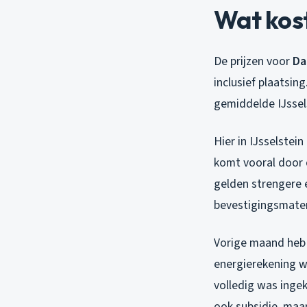
Wat kost
De prijzen voor
Da
inclusief plaatsin
gemiddelde IJssel
Hier in IJsselstei
komt vooral door d
gelden strengere 
bevestigingsmater
Vorige maand heb 
energierekening wa
volledig was inge
ook subsidie, maar