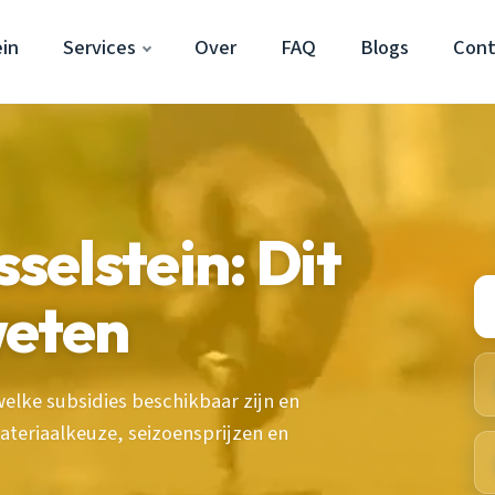
ein
Services
Over
FAQ
Blogs
Cont
sselstein: Dit
weten
welke subsidies beschikbaar zijn en
materiaalkeuze, seizoensprijzen en