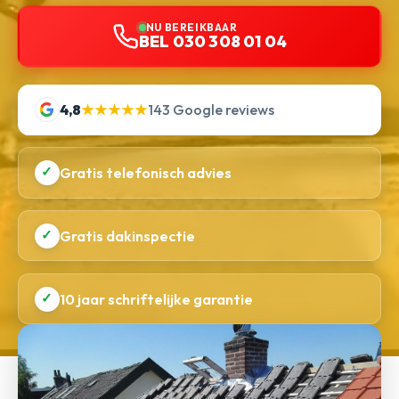
NU BEREIKBAAR
BEL 030 308 01 04
4,8
★★★★★
143 Google reviews
✓
Gratis telefonisch advies
✓
Gratis dakinspectie
✓
10 jaar schriftelijke garantie